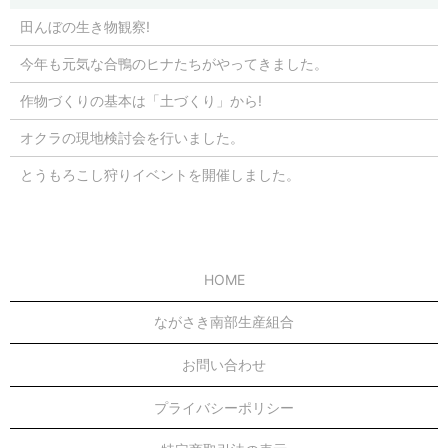
田んぼの生き物観察!
今年も元気な合鴨のヒナたちがやってきました。
作物づくりの基本は「土づくり」から!
オクラの現地検討会を行いました。
とうもろこし狩りイベントを開催しました。
HOME
ながさき南部生産組合
お問い合わせ
プライバシーポリシー