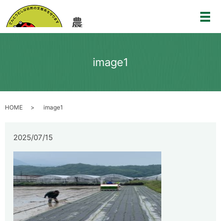
メ
image1
HOME
image1
2025/07/15