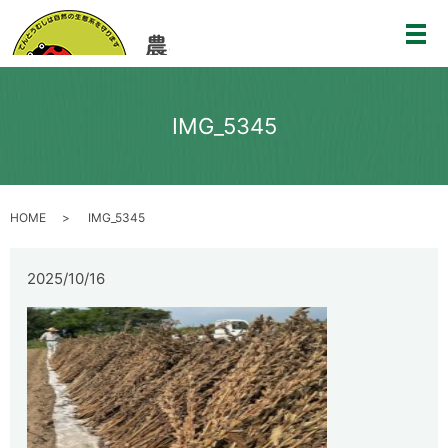
メ
IMG_5345
HOME
IMG_5345
2025/10/16