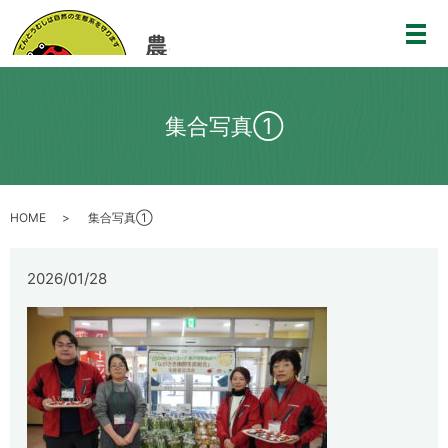
メ
集合写真①
HOME
集合写真①
2026/01/28