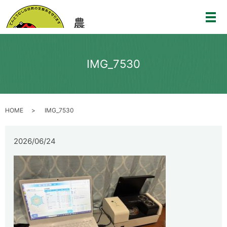
メ
IMG_7530
HOME
IMG_7530
2026/06/24