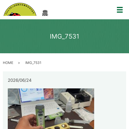
メ
IMG_7531
HOME
IMG_7531
2026/06/24