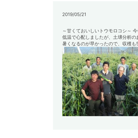
2019/05/21
～甘くておいしいトウモロコシ～ 今
低温で心配しましたが、土壌分析の
暑くなるのが早かったので、収穫も