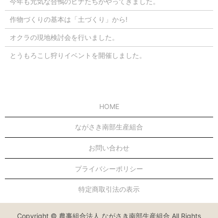
今年も元気な合鴨のヒナたちがやってきました。
作物づくりの基本は「土づくり」から!
オクラの現地検討会を行いました。
とうもろこし狩りイベントを開催しました。
HOME
ながさき南部生産組合
お問い合わせ
プライバシーポリシー
特定商取引法の表示
Copyright © 農事組合法人 ながさき南部生産組合 All Rights