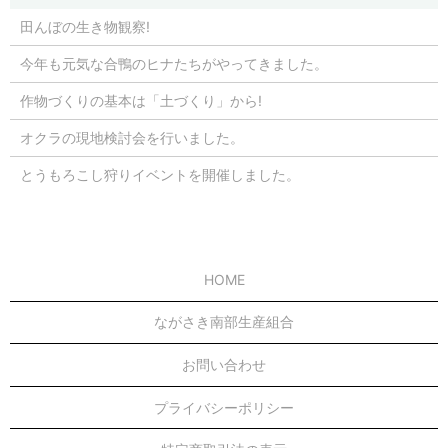
田んぼの生き物観察!
今年も元気な合鴨のヒナたちがやってきました。
作物づくりの基本は「土づくり」から!
オクラの現地検討会を行いました。
とうもろこし狩りイベントを開催しました。
HOME
ながさき南部生産組合
お問い合わせ
プライバシーポリシー