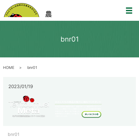
メ
bnr01
HOME
bnr01
2023/01/19
bnr01