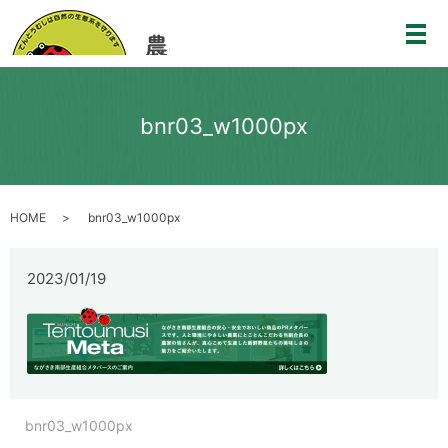
メ
bnr03_w1000px
HOME
bnr03_w1000px
2023/01/19
bnr03_w1000px