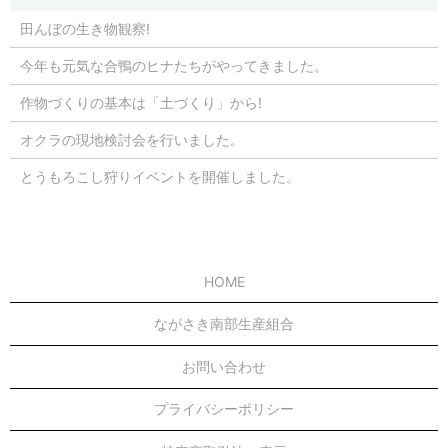
田んぼの生き物観察!
今年も元気な合鴨のヒナたちがやってきました。
作物づくりの基本は「土づくり」から!
オクラの現地検討会を行いました。
とうもろこし狩りイベントを開催しました。
HOME
ながさき南部生産組合
お問い合わせ
プライバシーポリシー