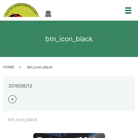
メ
btn_icon_black
HOME
btn_icon_black
2018/06/12
btn_icon_black