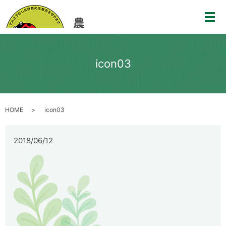
メ
icon03
HOME
icon03
2018/06/12