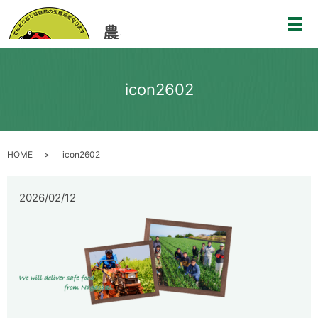
メ
icon2602
HOME
icon2602
2026/02/12