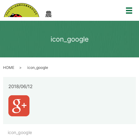
メ
icon_google
HOME
icon_google
2018/06/12
icon_google