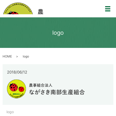
メ
logo
HOME
logo
2018/06/12
logo