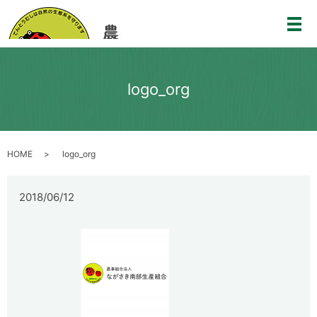
メ
logo_org
HOME
logo_org
2018/06/12