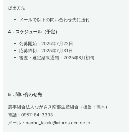
提出方法
メールで以下の問い合わせ先に送付
4
．スケジュール（予定）
公募開始：
2025
年
7
月
22
日
応募締切：
2025
年
7
月
31
日
審査・選定結果通知：
2025
年
8
月初旬
5
．問い合わせ先
農事組合法人ながさき南部生産組合（担当：高木）
電話：
0957-84-3393
メール：
nanbu_takaki@aioros.ocn.ne.jp