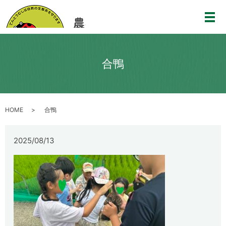
メ
合鴨
HOME
合鴨
2025/08/13