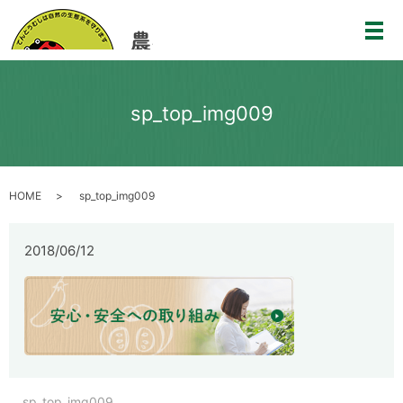
メ
sp_top_img009
HOME
sp_top_img009
2018/06/12
sp_top_img009